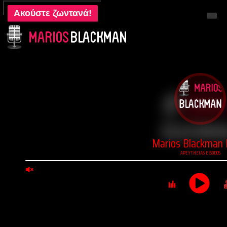
Ακούστε ζωντανά!
Live Radio!
Live TV!
Ο Blackman
Shop
Βίντεο
Επικοινωνία