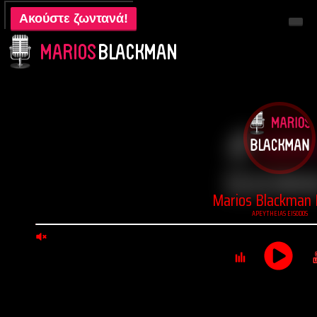
Ακούστε ζωντανά!
Live Radio!
Live TV!
Ο Blackman
Shop
Βίντεο
Επικοινωνία